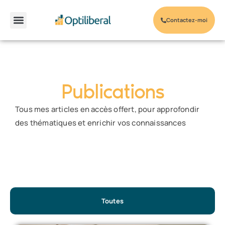
Contactez-moi
Mes Services
Optimiser sa Fiscalité
Développer son Patrimoine
Publications
Tous mes articles en accès offert, pour approfondir
des thématiques et enrichir vos connaissances
Toutes